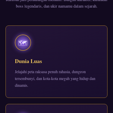
boss legendaris, dan ukir namamu dalam sejarah.
🗺️
Dunia Luas
Jelajahi peta raksasa penuh rahasia, dungeon
tersembunyi, dan kota-kota megah yang hidup dan
dinamis.