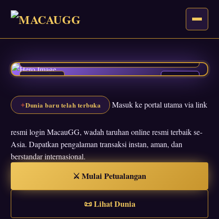
⚜ Quest Utama
65%
⚔ Warrior
✦ Lvl 84
Masuk ke portal utama via link
✦
Dunia baru telah terbuka
resmi login MacauGG, wadah taruhan online resmi terbaik se-
Asia. Dapatkan pengalaman transaksi instan, aman, dan
berstandar internasional.
⚔ Mulai Petualangan
📜 Lihat Dunia