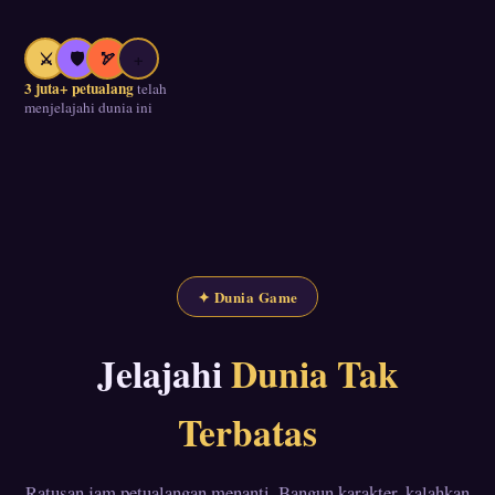
⚔
🛡
🏹
+
3 juta+ petualang
telah
menjelajahi dunia ini
✦ Dunia Game
Jelajahi
Dunia Tak
Terbatas
Ratusan jam petualangan menanti. Bangun karakter, kalahkan